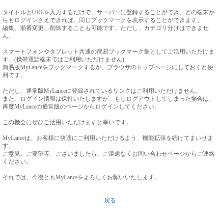
タイトルとURLを入力するだけで、サーバーに登録することができ、どの端末か
らもログインさえできれば、同じブックマークを表示することができます。
編集、順番変更、削除することも可能です。ただし、カテゴリ分けはできませ
ん。
スマートフォンやタブレット共通の簡易ブックマーク集としてご活用いただけま
す。(携帯電話端末ではご利用いただけません)
簡易版MyLanceをブックマークするか、ブラウザのトップページにしておくと便
利です。
ただし、通常版MyLanceに登録されているリンクはご利用いただけません。
また、ログイン情報は保持いたしますが、もしログアウトしてしまった場合は、
再度MyLanceの通常版のページからログインしてください。
この機会にぜひご活用いただけますと幸いです。
MyLanceは、お客様に快適にご利用いただけるよう、機能拡張を続けてまいりま
す。
ご意見、ご要望等、ございましたら、ご遠慮なくお問い合わせページからご連絡
ください。
それでは、今後ともMyLanceをよろしくお願いいたします。
戻る