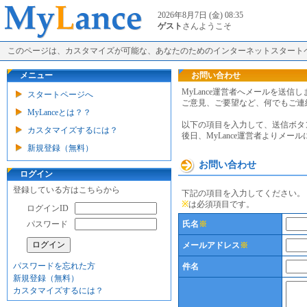
2026年8月7日 (金) 08:35
ゲスト
さんようこそ
このページは、カスタマイズが可能な、あなたのためのインターネットスタート
メニュー
お問い合わせ
MyLance運営者へメールを送信し
スタートページへ
ご意見、ご要望など、何でもご連
MyLanceとは？？
以下の項目を入力して、送信ボタ
カスタマイズするには？
後日、MyLance運営者よりメ
新規登録（無料）
お問い合わせ
ログイン
登録している方はこちらから
下記の項目を入力してください。
※
は必須項目です。
ログインID
パスワード
氏名
※
メールアドレス
※
パスワードを忘れた方
件名
新規登録（無料）
カスタマイズするには？