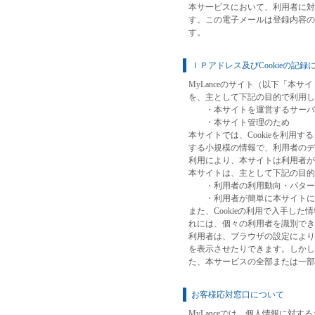
本サービスにおいて、利用者に対
す。この電子メールは登録内容の
す。
ＩＰアドレス及びCookieの記録
MyLanceのサイト（以下「本
を、主として下記の目的で利用し
・本サイトを運営するサーバー
・本サイト管理のため
本サイトでは、Cookieを利用す
する小規模の情報で、利用者のディ
利用により、本サイトは利用者が
本サイトは、主として下記の目的で
・利用者の利用動向・パターン
・利用者が簡単に本サイトにロ
また、Cookieの利用で入手し
れには、個々の利用者を識別で
利用者は、ブラウザの設定により、C
を表示させたりできます。しかし、
た、本サービスの全部または一部
お客様応対窓口について
MyLanceでは、個人情報に対