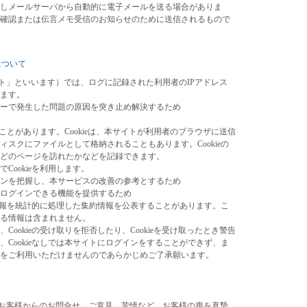
しメールサーバから自動的に電子メールを送る場合がありま
確認または伝言メモ受信のお知らせのために送信されるもので
について
サイト」といいます）では、ログに記録された利用者のIPアドレス
ます。
で発生した問題の原因を突き止め解決するため
ることがあります。Cookieは、本サイトが利用者のブラウザに送信
スクにファイルとして格納されることもあります。Cookieの
どのページを訪れたかなどを記録できます。
Cookieを利用します。
を把握し、本サービスの改善の参考とするため
グインできる機能を提供するため
た情報を統計的に処理した集約情報を公表することがあります。こ
きる情報は含まれません。
ookieの受け取りを拒否したり、Cookieを受け取ったとき警告
Cookieなしでは本サイトにログインをすることができず、ま
をご利用いただけませんのであらかじめご了承願います。
するお客様からのお問合せ、ご意見、苦情など、お客様の声を真摯