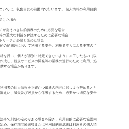
用については、収集目的の範囲内で行います。 個人情報の利用目的
。
受けた場合
チが従うべき法的義務のために必要な場合
等の重大な利益を保護するために必要な場合
トサーチが必要と認めた場合
的の範囲外において利用する場合、利用者本人による事前の了
析を行い、個人が識別・特定できないように加工したもの（以
作成し、新規サービスの開発等の業務の遂行のために利用、処
提供する場合があります。
利用者の個人情報を正確かつ最新の内容に保つよう努めるとと
漏えい、滅失及び毀損から保護するため、必要かつ適切な安全
法令で別段の定めがある場合を除き、利用目的に必要な範囲内
定め、保存期間経過後または利用目的達成後は利用者の個人情