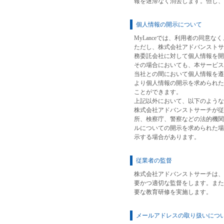
報を遅滞なく消去します。但し、
個人情報の開示について
MyLanceでは、利用者の同意
ただし、株式会社アドバンストサ
務委託会社に対して個人情報を
その場合においても、本サービス
当社との間において個人情報を遵
より個人情報の開示を求められた
ことができます。
上記以外において、以下のような
株式会社アドバンストサーチが従
所、検察庁、警察などの法的機関
ルについての開示を求められた場
示する場合があります。
従業者の監督
株式会社アドバンストサーチは、
要かつ適切な監督をします。また
要な教育研修を実施します。
メールアドレスの取り扱いにつ