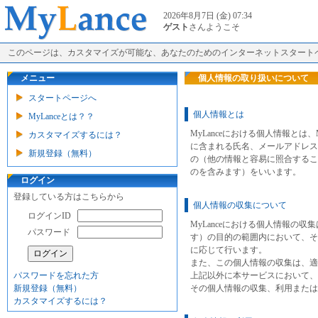
2026年8月7日 (金) 07:34
ゲスト
さんようこそ
このページは、カスタマイズが可能な、あなたのためのインターネットスタート
メニュー
個人情報の取り扱いについて
スタートページへ
個人情報とは
MyLanceとは？？
MyLanceにおける個人情報とは
カスタマイズするには？
に含まれる氏名、メールアドレス
新規登録（無料）
の（他の情報と容易に照合するこ
のを含みます）をいいます。
ログイン
登録している方はこちらから
個人情報の収集について
ログインID
MyLanceにおける個人情報の収
パスワード
す）の目的の範囲内において、そ
に応じて行います。
また、この個人情報の収集は、適
パスワードを忘れた方
上記以外に本サービスにおいて、
新規登録（無料）
その個人情報の収集、利用または
カスタマイズするには？