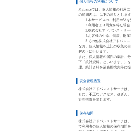
個人情報の利用について
MyLanceでは、個人情報の利
の範囲内は、以下の通りとします
1.本サービスのご利用申込を
2.利用者より同意を得た場合
3.株式会社アドバンストサー
4.お客様の生命、健康、財産
5.その他株式会社アドバンス
なお、個人情報を上記の収集の目
解の下に行います。
また、個人情報の属性の集計、分
下「統計資料」といいます。）を
理、統計資料を業務提携先等に
安全管理措置
株式会社アドバンストサーチは、
もに、不正なアクセス、改ざん、
管理措置を講じます。
保存期間
株式会社アドバンストサーチは、
で利用者の個人情報の保存期間を